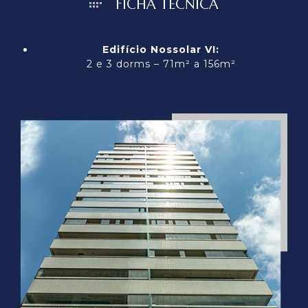
FICHA TÉCNICA
Edifício Nossolar VI:
2 e 3 dorms – 71m² a 156m²