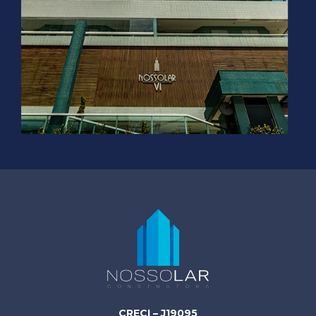
CRECI – J19095