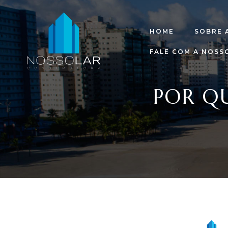
HOME
SOBRE 
FALE COM A NOSS
POR Q
raia