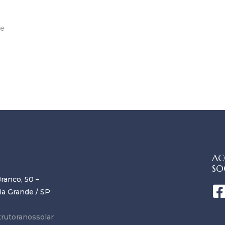
ue
AC
SO
ranco, 50 –
ia Grande / SP
rutoranossolar