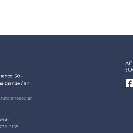
AC
SO
ranco, 50 –
ia Grande / SP
rutoranossolar
5431
736-2165