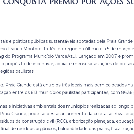
E CONQUISTA PRÊMIO POR AÇÕES SU
tais e políticas públicas sustentáveis adotadas pela Praia Gran
êmio Franco Montoro, troféu entregue no último dia 5 de março 
king do Programa Município VerdeAzul. Lançado em 2007 e prom
i o propósito de incentivar, apoiar e mensurar as ações de pres
giões paulistas.
, Praia Grande está entre os três locais mais bem colocados na 
cação entre os 613 municípios paulistas participantes, com 86.36
as e iniciativas ambientais dos municípios realizadas ao longo d
 Praia Grande, pode-se destacar: aumento da coleta seletiva, ec
esíduos da construção civil (RCC), arborização planejada, educaç
final de resíduos orgânicos, balneabilidade das praias, fiscalizaç