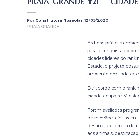
PRAIA GRANDE #21 – CIDAD
Por
Construtora Nossolar
, 12/03/2020
PRAIA GRANDE
As boas práticas ambien
para a conquista do pr
cidades líderes do ran
Estado, o projeto possu
ambiente em todas as re
De acordo com o ranking
cidade ocupa a 53ª colo
Foram avaliadas program
de relevância feitas em
destinação correta de r
aos animais, destinação 