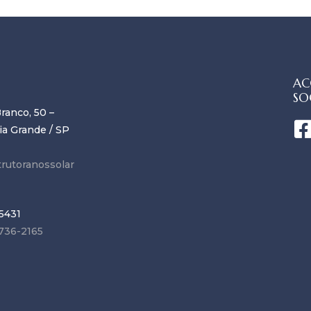
AC
SO
ranco, 50 –
ia Grande / SP
rutoranossolar
5431
736-2165