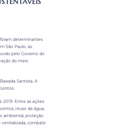
STENTÁVEIS
de foram determinantes
em São Paulo, às
ovido pelo Governo do
ervação do meio
Baixada Santista. A
 pontos.
e 2019. Entre as ações
opontos, reuso da água,
ão ambiental, proteção
ão centralizada, combate