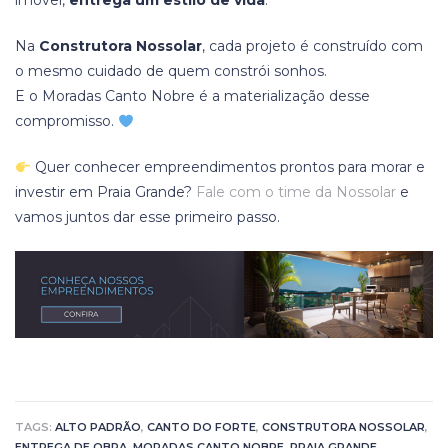
imóvel,
entrega um estilo de vida
.
Na
Construtora Nossolar
, cada projeto é construído com
o mesmo cuidado de quem constrói sonhos.
E o Moradas Canto Nobre é a materialização desse
compromisso.
Quer conhecer empreendimentos prontos para morar e
investir em Praia Grande?
Fale com o time da Nossolar
e
vamos juntos dar esse primeiro passo.
TAGS:
ALTO PADRÃO
,
CANTO DO FORTE
,
CONSTRUTORA NOSSOLAR
,
ENTREGA DE OBRA
,
MORADAS CANTO NOBRE
,
PRAIA GRANDE
,