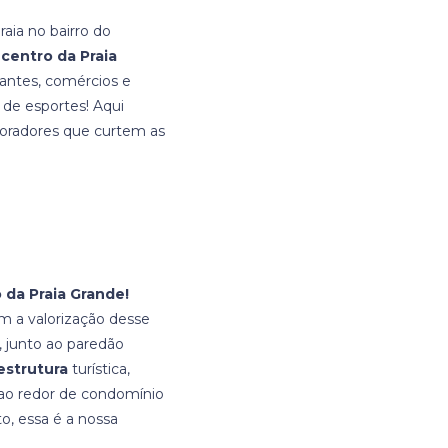
praia no bairro do
 centro da Praia
rantes, comércios e
 de esportes! Aqui
 moradores que curtem as
 da Praia Grande!
m a valorização desse
, junto ao paredão
estrutura
turística,
s ao redor de condomínio
o, essa é a nossa