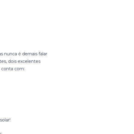
as nunca é demais falar
es, dois excelentes
a conta com:
olar!
o: