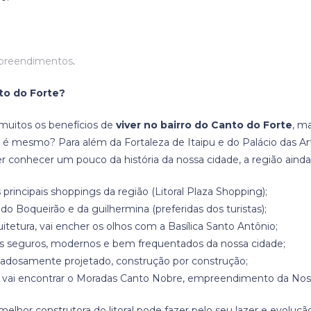
mpreendimentos
.
to do Forte?
muitos os benefícios de
viver no bairro do Canto do Forte
, m
é mesmo? Para além da Fortaleza de Itaipu e do Palácio das Art
r conhecer um pouco da história da nossa cidade, a região aind
principais shoppings da região (Litoral Plaza Shopping);
 do Boqueirão e da guilhermina (preferidas dos turistas);
tetura, vai encher os olhos com a Basílica Santo Antônio;
is seguros, modernos e bem frequentados da nossa cidade;
dadosamente projetado, construção por construção;
ê vai encontrar o Moradas Canto Nobre, empreendimento da Noss
elhor construtora do litoral pode fazer pelo seu lazer e evoluçã