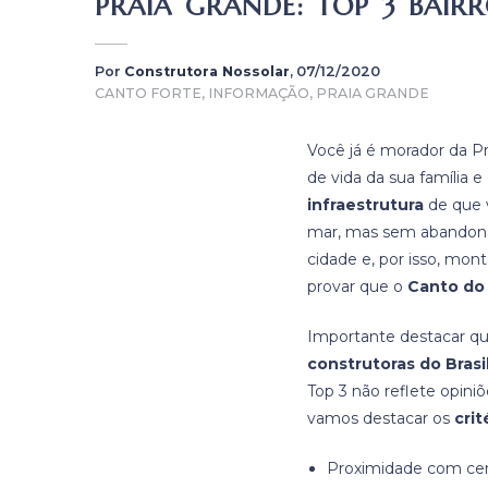
PRAIA GRANDE: TOP 3 BAIR
Por
Construtora Nossolar
, 07/12/2020
CANTO FORTE, INFORMAÇÃO, PRAIA GRANDE
Você já é morador da P
de vida da sua família 
infraestrutura
de que v
mar, mas sem abandona
cidade e, por isso, m
provar que o
Canto do
Importante destacar qu
construtoras
do Brasi
Top 3 não reflete opini
vamos destacar os
crit
Proximidade com cen