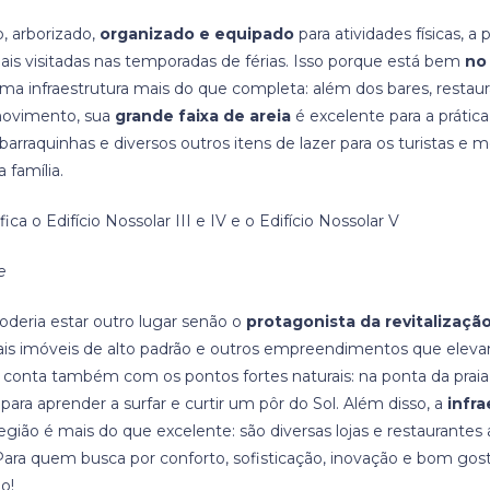
, arborizado,
organizado e equipado
para atividades físicas, a 
is visitadas nas temporadas de férias. Isso porque está bem
no
ma infraestrutura mais do que completa: além dos bares, restau
movimento, sua
grande faixa de areia
é excelente para a prática
rraquinhas e diversos outros itens de lazer para os turistas e
 família.
fica o Edifício Nossolar III e IV e o Edifício Nossolar V
e
oderia estar outro lugar senão o
protagonista da revitalização
s imóveis de alto padrão e outros empreendimentos que eleva
e conta também com os pontos fortes naturais: na ponta da praia
o para aprender a surfar e curtir um pôr do Sol. Além disso, a
infra
egião é mais do que excelente: são diversas lojas e restaurante
ara quem busca por conforto, sofisticação, inovação e bom gost
o!