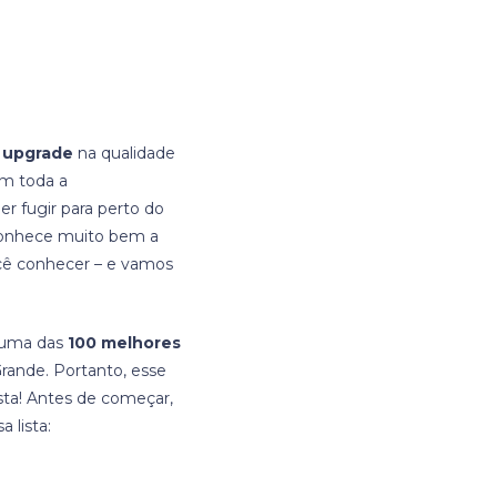
m
upgrade
na qualidade
om toda a
r fugir para perto do
conhece muito bem a
cê conhecer – e vamos
o uma das
100 melhores
rande. Portanto, esse
sta! Antes de começar,
 lista: