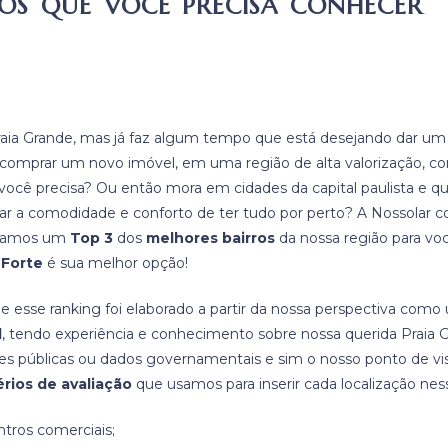
ROS QUE VOCÊ PRECISA CONHECER
raia Grande, mas já faz algum tempo que está desejando dar u
e comprar um novo imóvel, em uma região de alta valorização, c
ocê precisa? Ou então mora em cidades da capital paulista e que
r a comodidade e conforto de ter tudo por perto? A Nossolar 
ontamos um
Top 3
dos
melhores bairros
da nossa região para vo
 Forte
é sua melhor opção!
e esse ranking foi elaborado a partir da nossa perspectiva com
l
, tendo experiência e conhecimento sobre nossa querida Praia G
ões públicas ou dados governamentais e sim o nosso ponto de vi
érios de avaliação
que usamos para inserir cada localização nessa
tros comerciais;