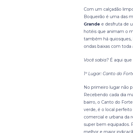
Com um calçadão limpo
Boqueirão é uma das ma
Grande
e desfruta de u
hotéis que animam o 
também há quiosques, ba
ondas baixas com toda a
Você sabia?
É aqui que 
1º Lugar: Canto do Fort
No primeiro lugar não p
Recebendo cada dia mai
bairro, o Canto do Fort
verde, é o local perfeit
comercial e urbana da r
super bem equipados. P
melhor e maior indicaçã