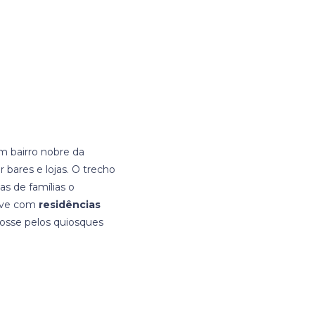
um bairro nobre da
 bares e lojas. O trecho
s de famílias o
vive com
residências
fosse pelos quiosques