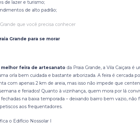
s de lazer e turismo;
dimentos de alto padrão;
raia Grande para se morar
a
melhor feira de artesanato
da Praia Grande, a Vila Caiçara é 
a orla bem cuidada e bastante arborizada. A feira é cercada por
onta com apenas 2 km de areia, mas isso não impede que centena
 semana e feriados! Quanto à vizinhança, quem mora por lá con
 fechadas na baixa temporada – deixando bairro bem vazio, não 
petiscos aos frequentadores.
fica o Edifício Nossolar I