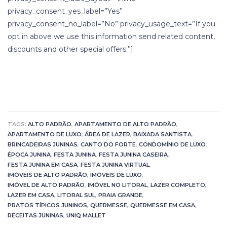
privacy_consent_yes_label=”Yes”
privacy_consent_no_label=”No” privacy_usage_text=”If you
opt in above we use this information send related content,
discounts and other special offers.”]
TAGS:
ALTO PADRÃO
,
APARTAMENTO DE ALTO PADRÃO
,
APARTAMENTO DE LUXO
,
ÁREA DE LAZER
,
BAIXADA SANTISTA
,
BRINCADEIRAS JUNINAS
,
CANTO DO FORTE
,
CONDOMÍNIO DE LUXO
,
ÉPOCA JUNINA
,
FESTA JUNINA
,
FESTA JUNINA CASEIRA
,
FESTA JUNINA EM CASA
,
FESTA JUNINA VIRTUAL
,
IMÓVEIS DE ALTO PADRÃO
,
IMÓVEIS DE LUXO
,
IMÓVEL DE ALTO PADRÃO
,
IMÓVEL NO LITORAL
,
LAZER COMPLETO
,
LAZER EM CASA
,
LITORAL SUL
,
PRAIA GRANDE
,
PRATOS TÍPICOS JUNINOS
,
QUERMESSE
,
QUERMESSE EM CASA
,
RECEITAS JUNINAS
,
UNIQ MALLET