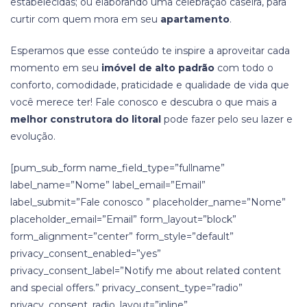
estabelecidas; ou elaborando uma celebração caseira, para
curtir com quem mora em seu
apartamento
.
Esperamos que esse conteúdo te inspire a aproveitar cada
momento em seu
imóvel de alto padrão
com todo o
conforto, comodidade, praticidade e qualidade de vida que
você merece ter! Fale conosco e descubra o que mais a
melhor construtora do litoral
pode fazer pelo seu lazer e
evolução.
[pum_sub_form name_field_type=”fullname”
label_name=”Nome” label_email=”Email”
label_submit=”Fale conosco ” placeholder_name=”Nome”
placeholder_email=”Email” form_layout=”block”
form_alignment=”center” form_style=”default”
privacy_consent_enabled=”yes”
privacy_consent_label=”Notify me about related content
and special offers.” privacy_consent_type=”radio”
privacy_consent_radio_layout=”inline”